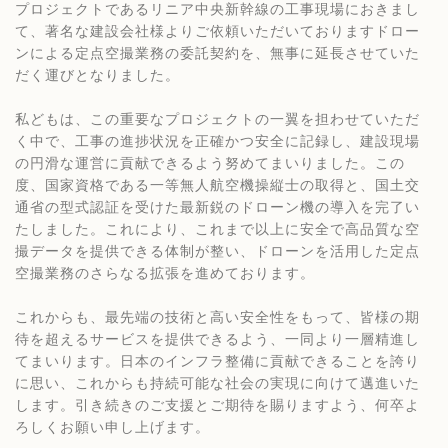
プロジェクトであるリニア中央新幹線の工事現場におきまし
て、著名な建設会社様よりご依頼いただいておりますドロー
ンによる定点空撮業務の委託契約を、無事に延長させていた
だく運びとなりました。
私どもは、この重要なプロジェクトの一翼を担わせていただ
く中で、工事の進捗状況を正確かつ安全に記録し、建設現場
の円滑な運営に貢献できるよう努めてまいりました。この
度、国家資格である一等無人航空機操縦士の取得と、国土交
通省の型式認証を受けた最新鋭のドローン機の導入を完了い
たしました。これにより、これまで以上に安全で高品質な空
撮データを提供できる体制が整い、ドローンを活用した定点
空撮業務のさらなる拡張を進めております。
これからも、最先端の技術と高い安全性をもって、皆様の期
待を超えるサービスを提供できるよう、一同より一層精進し
てまいります。日本のインフラ整備に貢献できることを誇り
に思い、これからも持続可能な社会の実現に向けて邁進いた
します。引き続きのご支援とご期待を賜りますよう、何卒よ
ろしくお願い申し上げます。