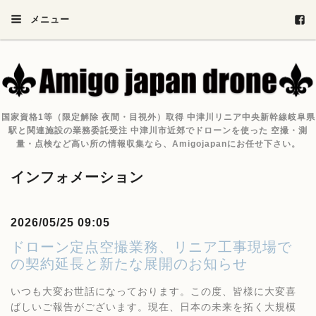
メニュー
国家資格1等（限定解除 夜間・目視外）取得 中津川リニア中央新幹線岐阜県
駅と関連施設の業務委託受注 中津川市近郊でドローンを使った 空撮・測
量・点検など高い所の情報収集なら、Amigojapanにお任せ下さい。
インフォメーション
2026/05/25 09:05
ドローン定点空撮業務、リニア工事現場で
の契約延長と新たな展開のお知らせ
いつも大変お世話になっております。この度、皆様に大変喜
ばしいご報告がございます。現在、日本の未来を拓く大規模