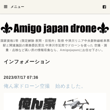
メニュー
国家資格1等（限定解除 夜間・目視外）取得 中津川リニア中央新幹線岐阜県
駅と関連施設の業務委託受注 中津川市近郊でドローンを使った 空撮・測
量・点検など高い所の情報収集なら、Amigojapanにお任せ下さい。
インフォメーション
2023/07/17 07:36
俺ん家ドローン空撮 始めました。