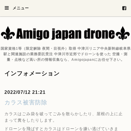
メニュー
国家資格1等（限定解除 夜間・目視外）取得 中津川リニア中央新幹線岐阜県
駅と関連施設の業務委託受注 中津川市近郊でドローンを使った 空撮・測
量・点検など高い所の情報収集なら、Amigojapanにお任せ下さい。
インフォメーション
2022/07/12 21:21
カラス被害防除
カラスはごみ袋を破ってごみを散らかしたり、屋根の上に止
まって糞をしたりします。
ドローンを飛ばすとカラスはドローンを嫌い逃げていきま