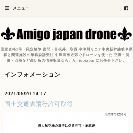
メニュー
国家資格1等（限定解除 夜間・目視外）取得 中津川リニア中央新幹線岐阜県
駅と関連施設の業務委託受注 中津川市近郊でドローンを使った 空撮・測
量・点検など高い所の情報収集なら、Amigojapanにお任せ下さい。
インフォメーション
2021/05/20 14:17
国土交通省飛行許可取得