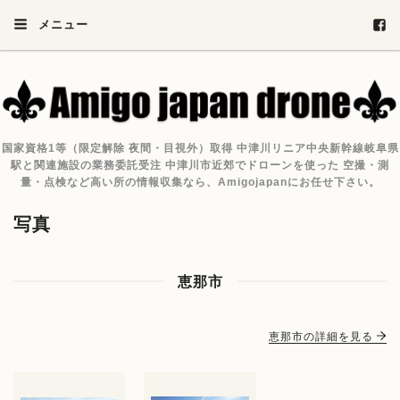
メニュー
国家資格1等（限定解除 夜間・目視外）取得 中津川リニア中央新幹線岐阜県
駅と関連施設の業務委託受注 中津川市近郊でドローンを使った 空撮・測
量・点検など高い所の情報収集なら、Amigojapanにお任せ下さい。
写真
恵那市
恵那市の詳細を見る