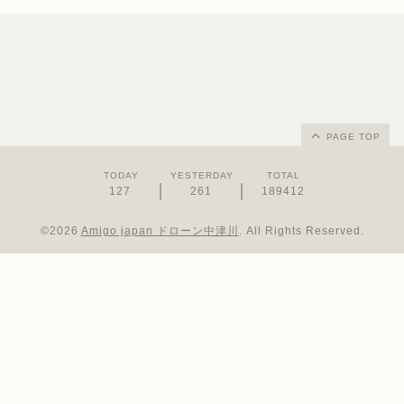
PAGE TOP
TODAY
YESTERDAY
TOTAL
127
261
189412
©2026
Amigo japan ドローン中津川
. All Rights Reserved.