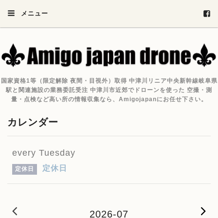
メニュー
国家資格1等（限定解除 夜間・目視外）取得 中津川リニア中央新幹線岐阜県
駅と関連施設の業務委託受注 中津川市近郊でドローンを使った 空撮・測
量・点検など高い所の情報収集なら、Amigojapanにお任せ下さい。
カレンダー
every Tuesday
定休日
定休日
2026-06
2
2026-07