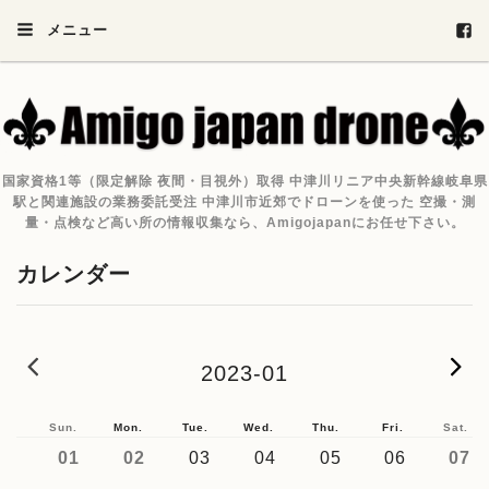
メニュー
国家資格1等（限定解除 夜間・目視外）取得 中津川リニア中央新幹線岐阜県
駅と関連施設の業務委託受注 中津川市近郊でドローンを使った 空撮・測
量・点検など高い所の情報収集なら、Amigojapanにお任せ下さい。
カレンダー
2022-12
2
2023-01
Sun.
Mon.
Tue.
Wed.
Thu.
Fri.
Sat.
01
02
03
04
05
06
07